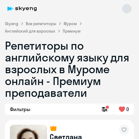
Skyeng
Все репетиторы
Муром
Английский для взрослых
Премиум
Репетиторы по
английскому языку для
взрослых в Муроме
онлайн - Премиум
Skyeng Chat
online
преподаватели
Фильтры
0
Светлана