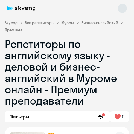
Skyeng
Все репетиторы
Муром
Бизнес-английский
Премиум
Репетиторы по
английскому языку -
деловой и бизнес-
английский в Муроме
Skyeng Chat
online
онлайн - Премиум
преподаватели
Фильтры
0