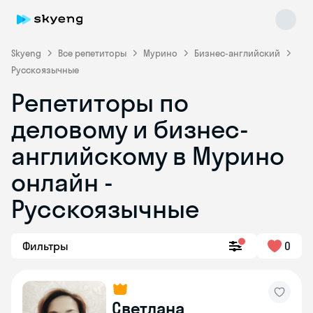
Skyeng
Все репетиторы
Мурино
Бизнес-английский
Русскоязычные
Репетиторы по
деловому и бизнес-
английскому в Мурино
онлайн -
Skyeng Chat
online
Русскоязычные
Фильтры
0
Светлана