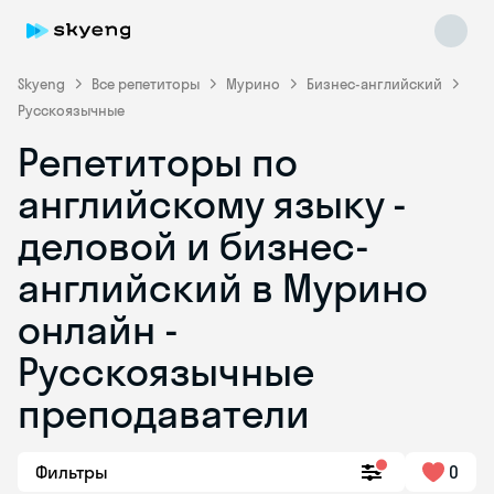
Skyeng
Все репетиторы
Мурино
Бизнес-английский
Русскоязычные
Репетиторы по
английскому языку -
деловой и бизнес-
английский в Мурино
Skyeng Chat
online
онлайн -
Русскоязычные
преподаватели
Фильтры
0