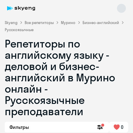
Skyeng
Все репетиторы
Мурино
Бизнес-английский
Русскоязычные
Репетиторы по
английскому языку -
деловой и бизнес-
английский в Мурино
Skyeng Chat
online
онлайн -
Русскоязычные
преподаватели
Фильтры
0