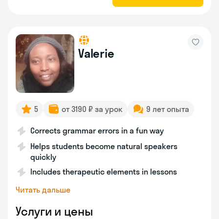
Valerie
5
от 3190 ₽ за урок
9 лет опыта
Corrects grammar errors in a fun way
Helps students become natural speakers
quickly
Includes therapeutic elements in lessons
Читать дальше
Услуги и цены