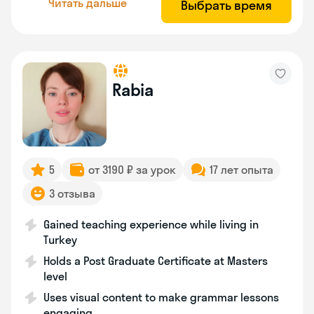
Читать дальше
Выбрать время
Rabia
5
от 3190 ₽ за урок
17 лет опыта
3 отзыва
Gained teaching experience while living in
Turkey
Holds a Post Graduate Certificate at Masters
level
Uses visual content to make grammar lessons
engaging