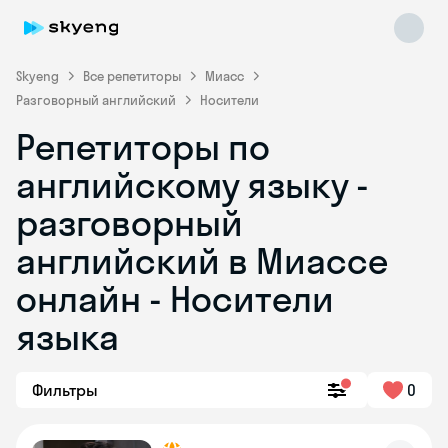
Skyeng
Все репетиторы
Миасс
Разговорный английский
Носители
Репетиторы по
английскому языку -
разговорный
английский в Миассе
Skyeng Chat
online
онлайн - Носители
языка
Фильтры
0