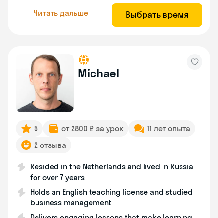
Читать дальше
Выбрать время
Michael
5
от 2800 ₽ за урок
11 лет опыта
2 отзыва
Resided in the Netherlands and lived in Russia
for over 7 years
Holds an English teaching license and studied
business management
Delivers engaging lessons that make learning