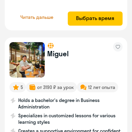
Читать дальше
Выбрать время
Miguel
5
от 3190 ₽ за урок
12 лет опыта
Holds a bachelor's degree in Business
Administration
Specializes in customized lessons for various
learning styles
Creates a supportive environment for confident