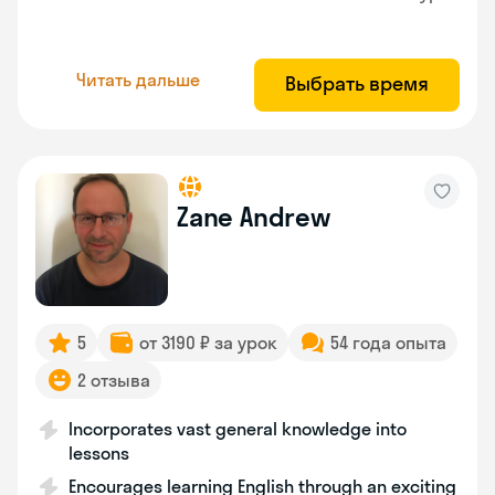
Читать дальше
Выбрать время
Zane Andrew
5
от 3190 ₽ за урок
54 года опыта
2 отзыва
Incorporates vast general knowledge into
lessons
Encourages learning English through an exciting