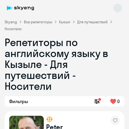
Skyeng
Все репетиторы
Кызыл
Для путешествий
Носители
Репетиторы по
английскому языку в
Кызыле - Для
путешествий -
Skyeng Chat
online
Носители
Фильтры
0
Peter