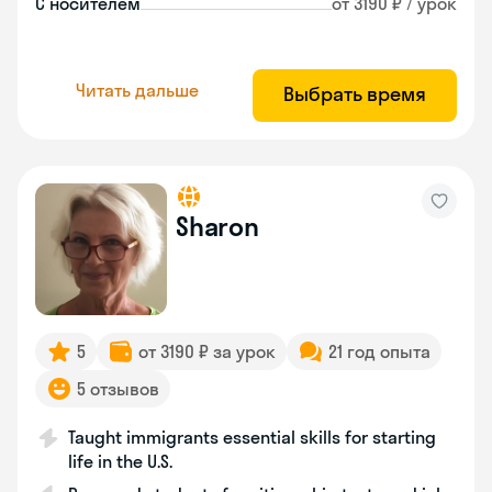
С носителем
от 3190 ₽ / урок
Читать дальше
Выбрать время
Sharon
5
от 3190 ₽ за урок
21 год опыта
5 отзывов
Taught immigrants essential skills for starting
life in the U.S.