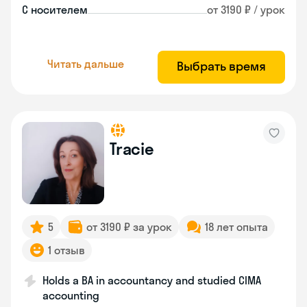
С носителем
от 3190 ₽ / урок
Читать дальше
Выбрать время
Tracie
5
от 3190 ₽ за урок
18 лет опыта
1 отзыв
Holds a BA in accountancy and studied CIMA
accounting