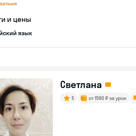
 дальше
ги и цены
йский язык
Светлана
5
от 1590 ₽ за урок