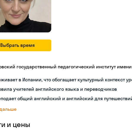
Выбрать время
овский государственный педагогический институт имени В
живает в Испании, что обогащает культурный контекст у
овила учителей английского языка и переводчиков
еподает общий английский и английский для путешестви
 дальше
ги и цены