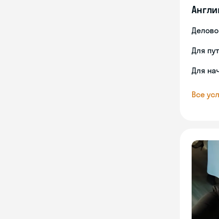
Англи
Делово
Для пу
Для на
Все усл