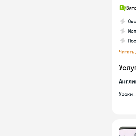
Вят
Око
Ис
Пос
Читать
Услу
Англи
Уроки