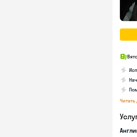
Вят
Ис
Нач
По
Читать
Услу
Англи