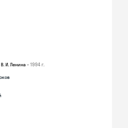
•
1994 г.
. И. Ленина
роков
й