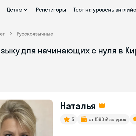
Детям
Репетиторы
Тест на уровень англий
er
Русскоязычные
зыку для начинающих с нуля в К
Наталья
5
от 1590 ₽ за урок