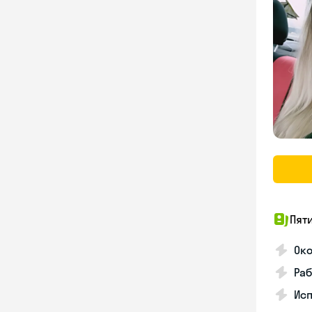
Пят
Ок
Раб
Исп