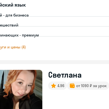
йский язык
й - для бизнеса
тешествий
чинающих - премиум
уги и цены (4)
Светлана
4.96
от 1090 ₽ за урок