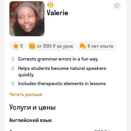
Valerie
5
от 3190 ₽ за урок
9 лет опыта
Corrects grammar errors in a fun way
Helps students become natural speakers
quickly
Includes therapeutic elements in lessons
Читать дальше
Услуги и цены
Английский язык