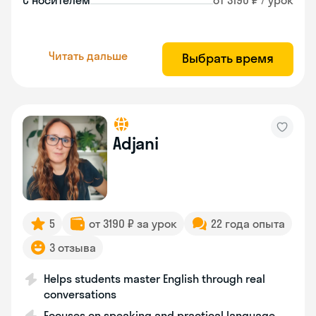
С носителем
от 3190 ₽ / урок
Читать дальше
Выбрать время
Adjani
5
от 3190 ₽ за урок
22 года опыта
3 отзыва
Helps students master English through real
conversations
Focuses on speaking and practical language