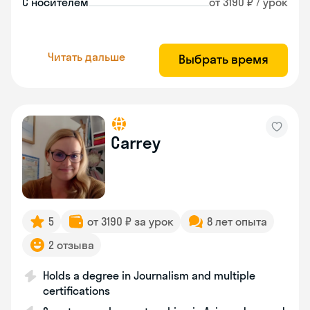
С носителем
от 3190 ₽ / урок
Читать дальше
Выбрать время
Carrey
5
от 3190 ₽ за урок
8 лет опыта
2 отзыва
Holds a degree in Journalism and multiple
certifications