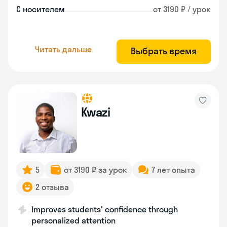
С носителем
от 3190 ₽ / урок
Читать дальше
Выбрать время
Kwazi
5
от 3190 ₽ за урок
7 лет опыта
2 отзыва
Improves students' confidence through
personalized attention