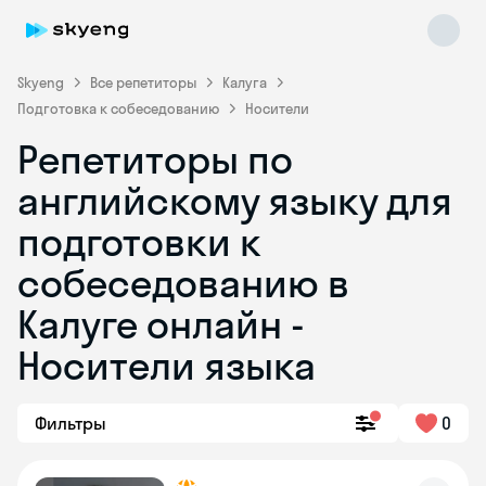
Skyeng
Все репетиторы
Калуга
Подготовка к собеседованию
Носители
Репетиторы по
английскому языку для
подготовки к
собеседованию в
Skyeng Chat
online
Калуге онлайн -
Носители языка
Фильтры
0