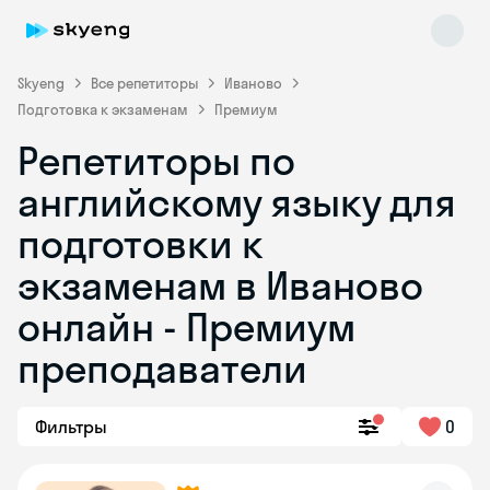
Skyeng
Все репетиторы
Иваново
Подготовка к экзаменам
Премиум
Репетиторы по
английскому языку для
подготовки к
экзаменам в Иваново
Skyeng Chat
online
онлайн - Премиум
преподаватели
Фильтры
0