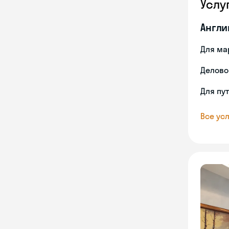
Услу
Англи
Для ма
Делово
Для пу
Все усл