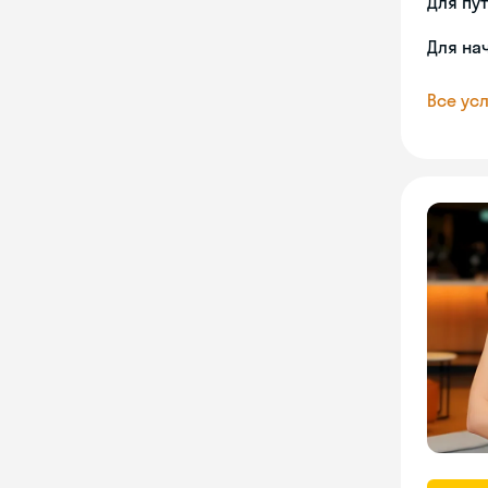
Для пу
Для на
Все усл