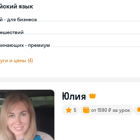
йский язык
й - для бизнеса
тешествий
чинающих - премиум
уги и цены (4)
Юлия
5
от 1590 ₽ за урок