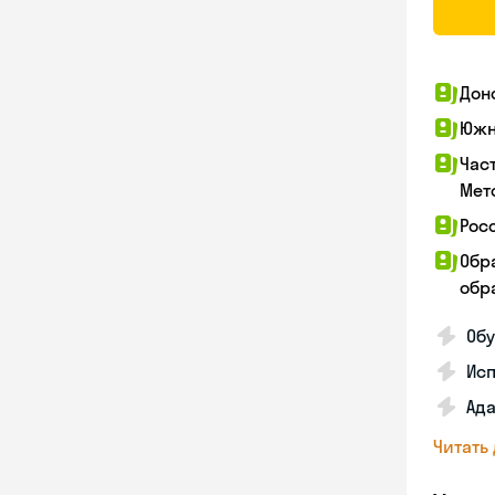
Дон
Южн
Час
Мет
Рос
Обр
обра
Обу
Ис
Ада
Читать