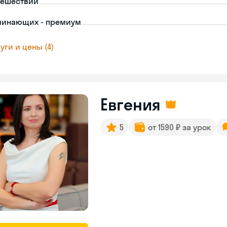
тешествий
чинающих - премиум
уги и цены (4)
Евгения
5
от 1590 ₽ за урок