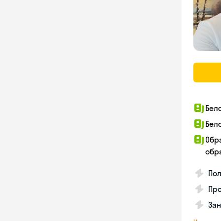
Бел
Бел
Обр
обра
По
Про
Зан