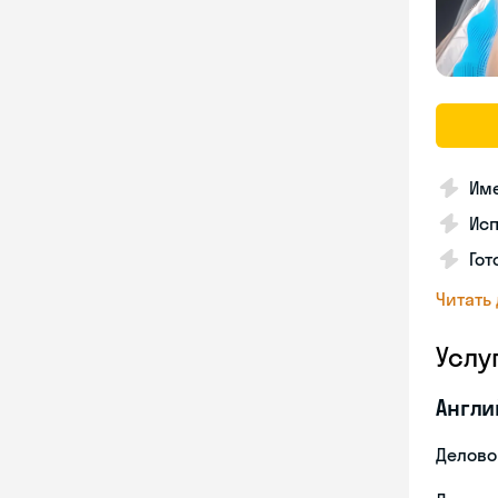
Име
Ис
Гот
Читать
Услу
Англи
Делово