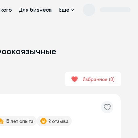
ского
Для бизнеса
Еще
Русскоязычные
Избранное
0
15 лет опыта
2 отзыва