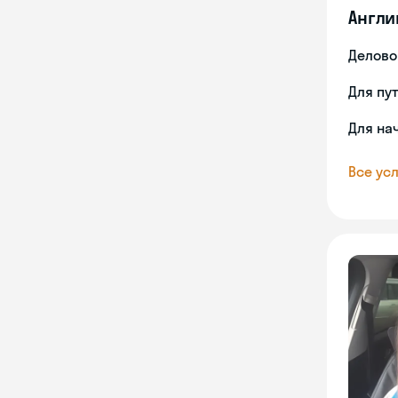
Англи
Делово
Для пу
Для на
Все усл