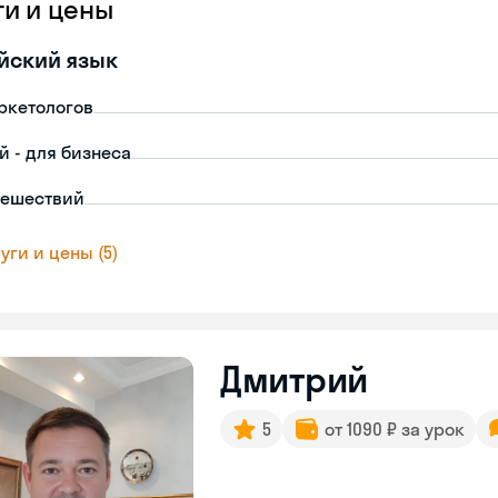
ги и цены
йский язык
ркетологов
й - для бизнеса
тешествий
уги и цены (5)
Дмитрий
5
от 1090 ₽ за урок