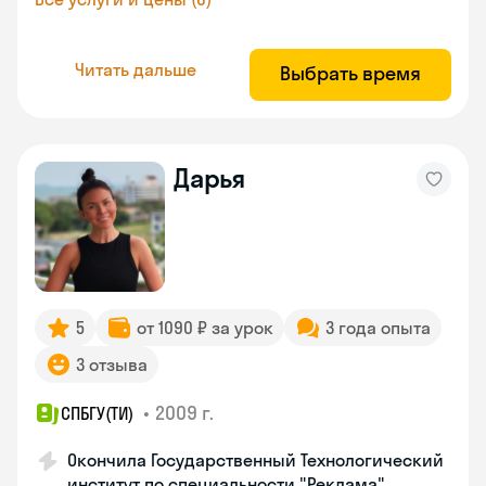
Читать дальше
Выбрать время
Дарья
5
от 1090 ₽ за урок
3 года опыта
3 отзыва
•
2009 г.
СПБГУ(ТИ)
Окончила Государственный Технологический
институт по специальности "Реклама"