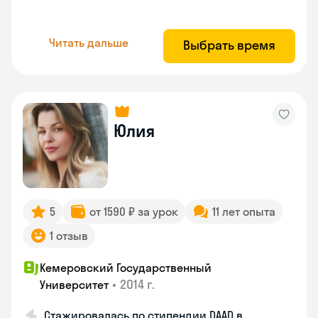
Читать дальше
Выбрать время
Юлия
5
от 1590 ₽ за урок
11 лет опыта
1 отзыв
Кемеровский Государственный
•
2014 г.
Университет
Стажировалась по стипендии DAAD в