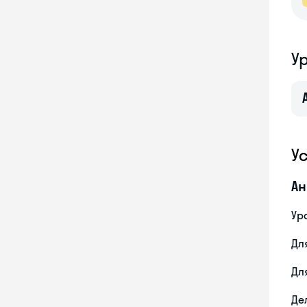
У
У
Ан
Ур
Дл
Дл
Де