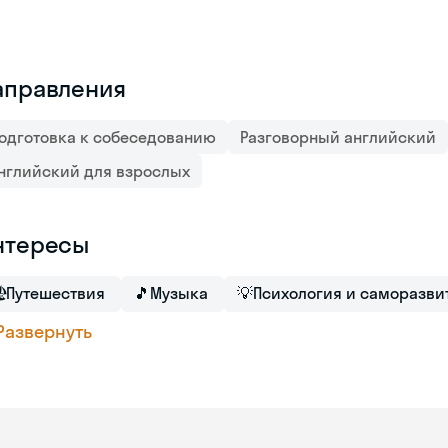
аправления
одготовка к собеседованию
Разговорный английский
нглийский для взрослых
нтересы

Путешествия
🎵
Музыка
💡
Психология и саморазви
Развернуть