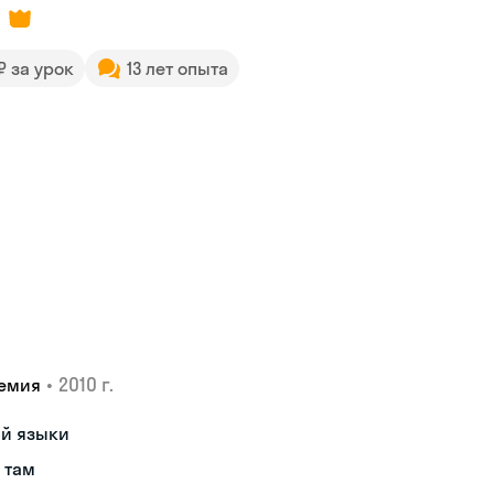
 ₽ за урок
13 лет опыта
•
2010 г.
демия
ий языки
 там