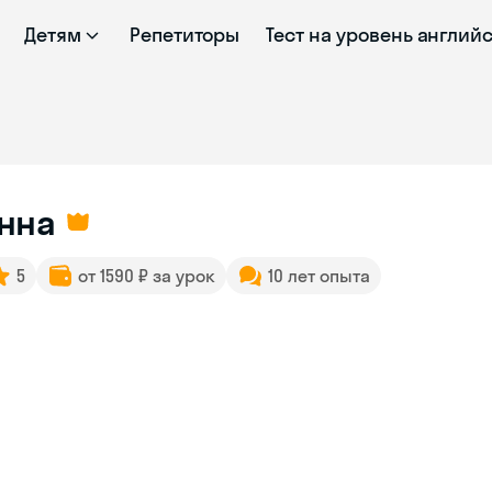
Детям
Репетиторы
Тест на уровень англий
нна
5
от 1590 ₽ за урок
10 лет опыта