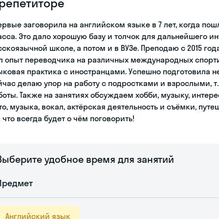
 репетиторе
ервые заговорила на английском языке в 7 лет, когда пошл
асса. Это дало хорошую базу и толчок для дальнейшего и
сскоязычной школе, а потом и в ВУЗе. Преподаю с 2015 года
л опыт переводчика на различных международных спорти
ыковая практика с иностранцами. Успешно подготовила нес
йчас делаю упор на работу с подростками и взрослыми, т
боты. Также на занятиях обсуждаем хобби, музыку, интерес
то, музыка, вокал, актёрская деятельность и съёмки, путе
к что всегда будет о чём поговорить!
Выберите удобное время для занятий
Предмет
Английский язык