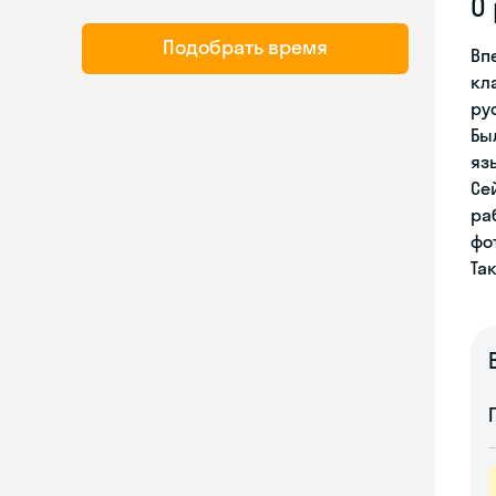
О
Подобрать время
Вп
кл
ру
Бы
яз
Се
ра
фо
Та