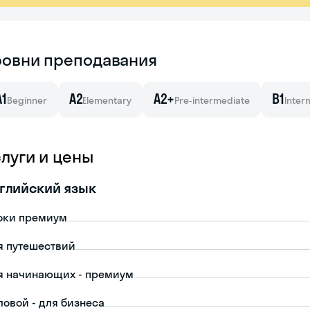
ровни преподавания
A1
A2
A2+
B1
Beginner
Elementary
Pre-intermediate
Inter
слуги и цены
глийский язык
оки премиум
я путешествий
я начинающих - премиум
ловой - для бизнеса