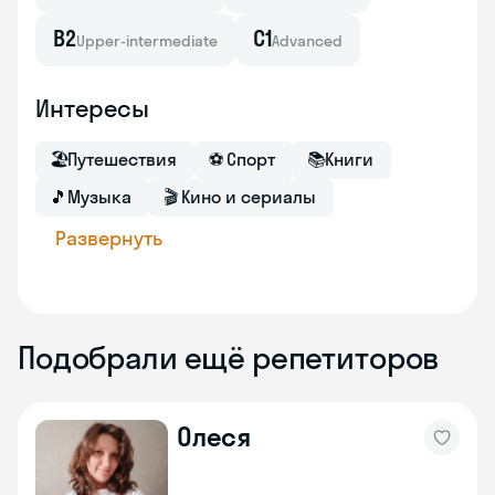
B2
C1
Upper-intermediate
Advanced
Интересы
🏖
Путешествия
⚽
Спорт
📚
Книги
🎵
Музыка
🎬
Кино и сериалы
Развернуть
Подобрали ещё репетиторов
Олеся