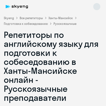
Skyeng
Все репетиторы
Ханты-Мансийск
Подготовка к собеседованию
Русскоязычные
Репетиторы по
английскому языку для
подготовки к
собеседованию в
Skyeng Chat
online
Ханты-Мансийске
онлайн -
Русскоязычные
преподаватели