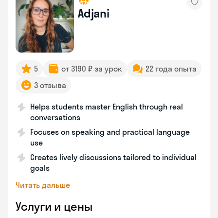
Adjani
5
от 3190 ₽ за урок
22 года опыта
3 отзыва
Helps students master English through real
conversations
Focuses on speaking and practical language
use
Creates lively discussions tailored to individual
goals
Читать дальше
Услуги и цены