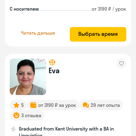
С носителем
от 3190 ₽ / урок
Читать дальше
Выбрать время
Eva
5
от 3190 ₽ за урок
29 лет опыта
3 отзыва
Graduated from Kent University with a BA in
Linguistics