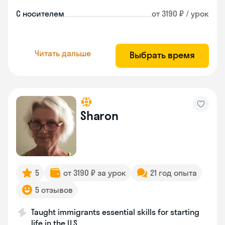
С носителем
от 3190 ₽ / урок
Читать дальше
Выбрать время
Sharon
5
от 3190 ₽ за урок
21 год опыта
5 отзывов
Taught immigrants essential skills for starting
life in the U.S.