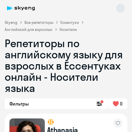
Skyeng
Все репетиторы
Ессентуки
Английский для взрослых
Носители
Репетиторы по
английскому языку для
взрослых в Ессентуках
онлайн - Носители
Skyeng Chat
online
языка
Фильтры
0
Athanasia