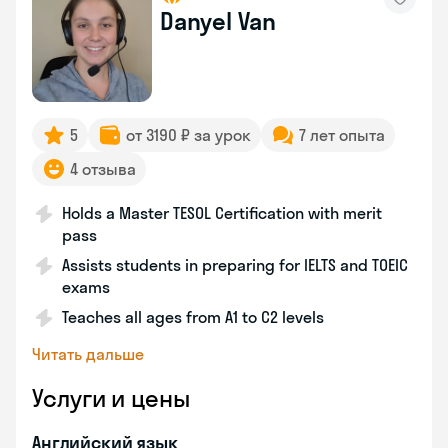
Danyel Van
5
от 3190 ₽ за урок
7 лет опыта
4 отзыва
Holds a Master TESOL Certification with merit
pass
Assists students in preparing for IELTS and TOEIC
exams
Teaches all ages from A1 to C2 levels
Читать дальше
Услуги и цены
Английский язык