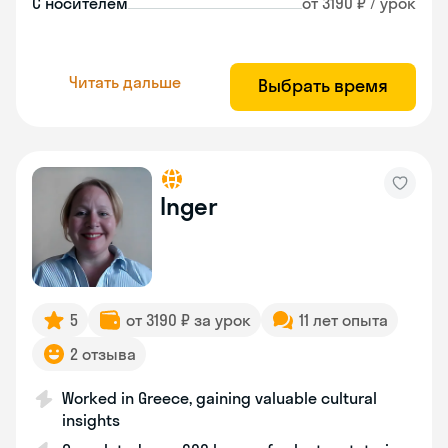
С носителем
от 3190 ₽ / урок
Читать дальше
Выбрать время
Inger
5
от 3190 ₽ за урок
11 лет опыта
2 отзыва
Worked in Greece, gaining valuable cultural
insights