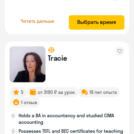
Читать дальше
Выбрать время
Tracie
5
от 3190 ₽ за урок
18 лет опыта
1 отзыв
Holds a BA in accountancy and studied CIMA
accounting
Possesses TEFL and BEC certificates for teaching