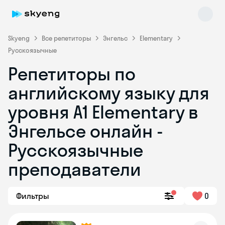
Skyeng
Все репетиторы
Энгельс
Elementary
Русскоязычные
Репетиторы по
английскому языку для
уровня A1 Elementary в
Энгельсе онлайн -
Skyeng Chat
online
Русскоязычные
преподаватели
Фильтры
0