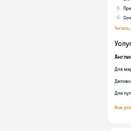
Пре
Соч
Читать
Услу
Англи
Для ма
Делово
Для пу
Все усл