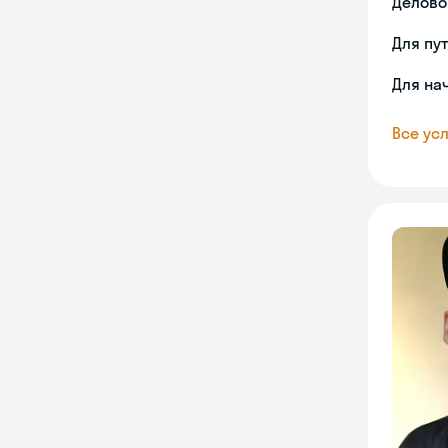
Делово
Для пу
Для на
Все усл