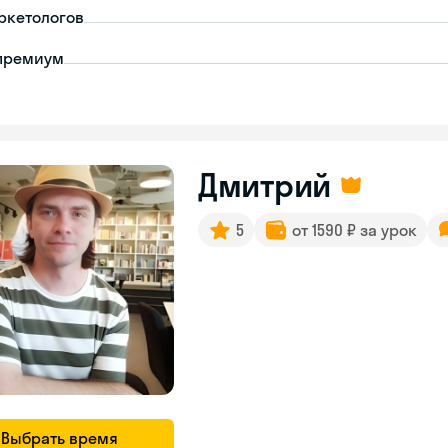
ркетологов
премиум
Дмитрий
5
от 1590 ₽ за урок
Выбрать время