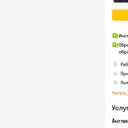
Инс
Обр
обра
Раб
Пр
Пол
Читать
Услу
Англи