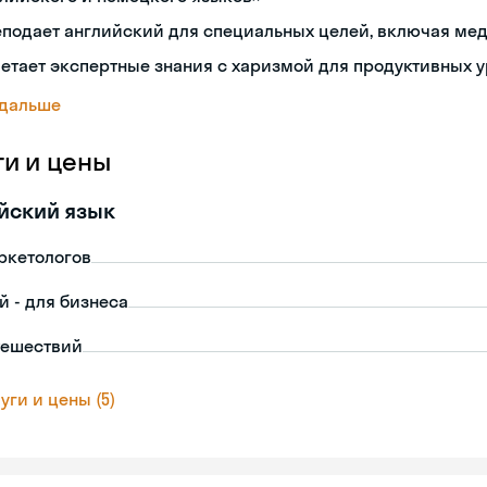
подает английский для специальных целей, включая ме
етает экспертные знания с харизмой для продуктивных 
 дальше
ги и цены
йский язык
ркетологов
й - для бизнеса
тешествий
уги и цены (5)