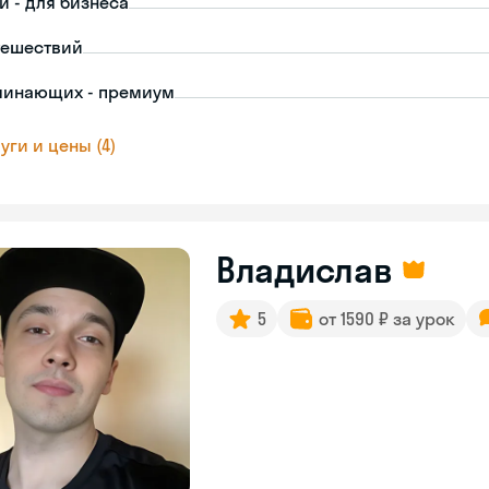
й - для бизнеса
тешествий
чинающих - премиум
уги и цены (4)
Владислав
5
от 1590 ₽ за урок