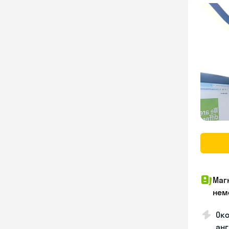
Маг
нем
Око
анг