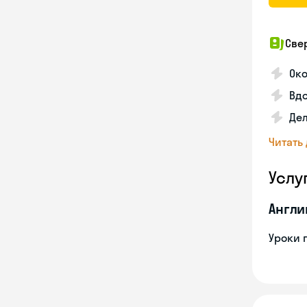
Све
Око
Вдо
Дел
Читать
Услу
Англи
Уроки 