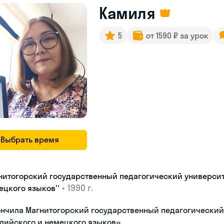
Камиля
5
от 1590 ₽ за урок
Выбрать время
нитогорский государственный педагогический университе
•
1990 г.
ецкого языков''
нчила Магнитогорский государственный педагогический 
лийского и немецкого языков»