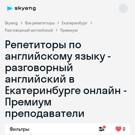
Skyeng
Все репетиторы
Екатеринбург
Разговорный английский
Премиум
Репетиторы по
английскому языку -
разговорный
английский в
Skyeng Chat
online
Екатеринбурге онлайн -
Премиум
преподаватели
Фильтры
0