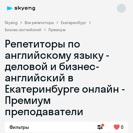
Skyeng
Все репетиторы
Екатеринбург
Бизнес-английский
Премиум
Репетиторы по
английскому языку -
деловой и бизнес-
английский в
Skyeng Chat
online
Екатеринбурге онлайн -
Премиум
преподаватели
Фильтры
0