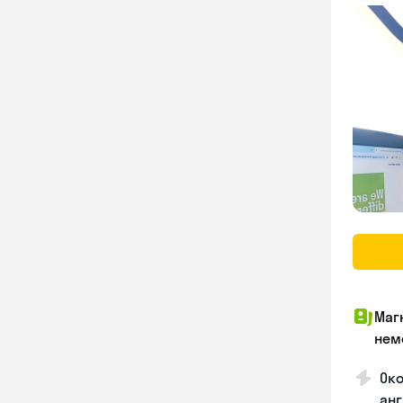
Маг
нем
Око
анг