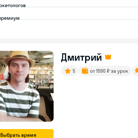
ркетологов
премиум
Дмитрий
5
от 1590 ₽ за урок
Выбрать время