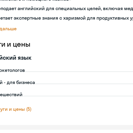
подает английский для специальных целей, включая ме
етает экспертные знания с харизмой для продуктивных 
 дальше
ги и цены
йский язык
ркетологов
й - для бизнеса
тешествий
уги и цены (5)