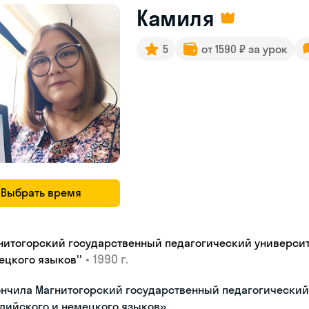
Камиля
5
от 1590 ₽ за урок
Выбрать время
нитогорский государственный педагогический университе
•
1990 г.
ецкого языков''
нчила Магнитогорский государственный педагогический 
лийского и немецкого языков»