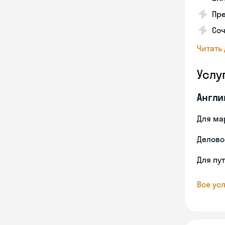
Пре
Соч
Читать
Услу
Англи
Для ма
Делово
Для пу
Все усл