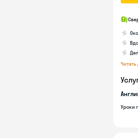
Све
Око
Вдо
Дел
Читать
Услу
Англи
Уроки 