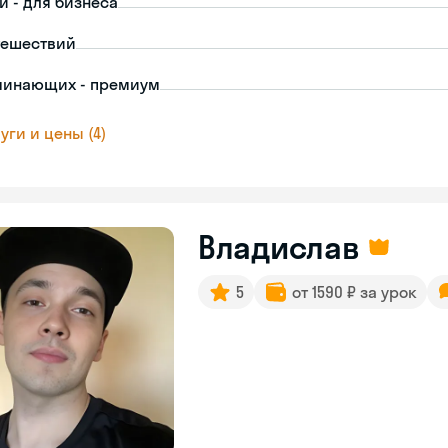
й - для бизнеса
тешествий
чинающих - премиум
уги и цены (4)
Владислав
5
от 1590 ₽ за урок