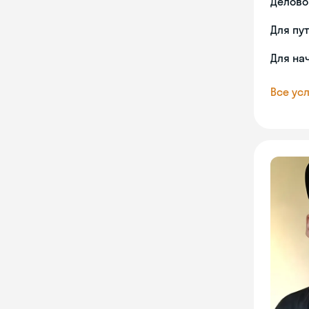
Делово
Для пу
Для на
Все усл