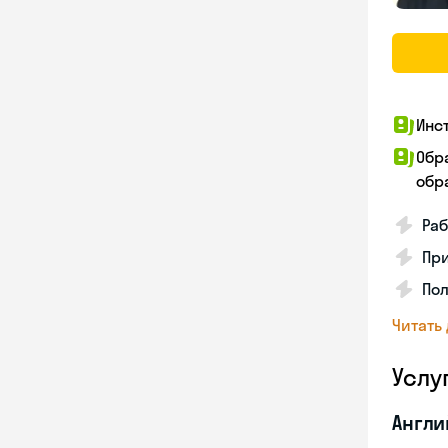
Инс
Обр
обра
Раб
Пр
Пол
Читать
Услу
Англи