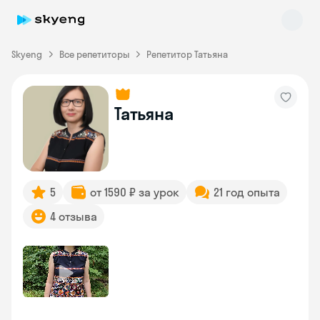
Skyeng
Все репетиторы
Репетитор Татьяна
Татьяна
Skyeng Chat
online
5
от 1590 ₽ за урок
21 год опыта
4 отзыва