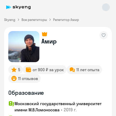
Skyeng
Все репетиторы
Репетитор Амир
Амир
Skyeng Chat
online
5
от 900 ₽ за урок
11 лет опыта
11 отзывов
Образование
Московский государственный университет
•
2019 г.
имени М.В.Ломоносова