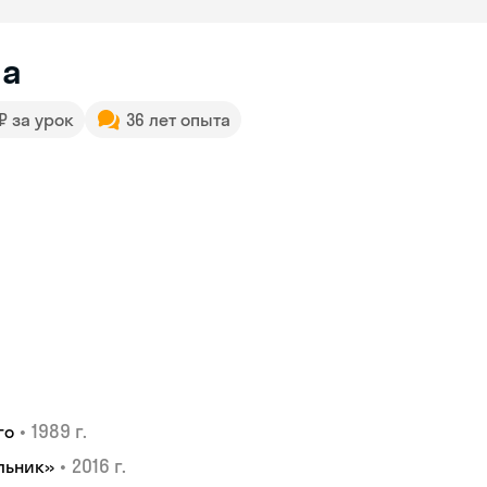
на
 ₽ за урок
36 лет опыта
•
1989 г.
го
•
2016 г.
льник»