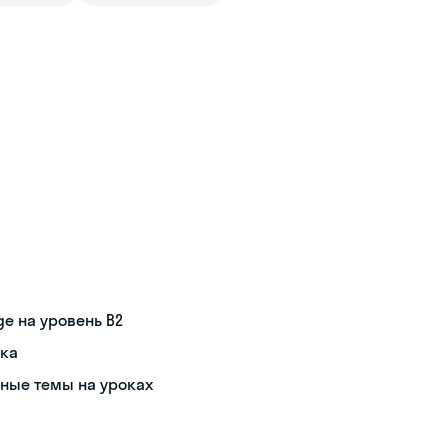
e на уровень B2
ика
рные темы на уроках