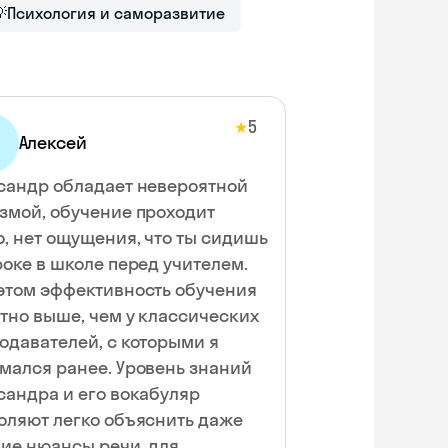

Психология и саморазвитие
5
★
Алексей
сандр обладает невероятной
змой, обучение проходит
о, нет ощущения, что ты сидишь
роке в школе перед учителем.
этом эффективность обучения
тно выше, чем у классических
одавателей, с которыми я
мался ранее. Уровень знаний
сандра и его вокабуляр
оляют легко объяснить даже
ие нюансы речи, для