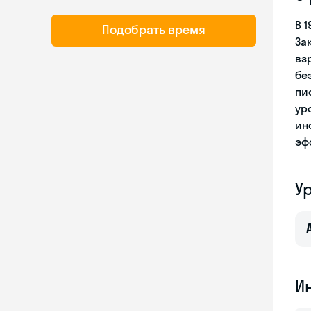
В 
Подобрать время
За
вз
бе
пи
ур
ин
эф
У
И