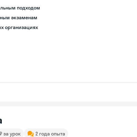
альным подходом
дным экзаменам
х организациях
а
 ₽ за урок
2 года опыта