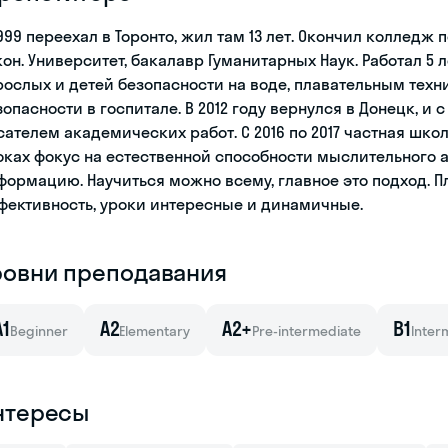
1999 переехал в Торонто, жил там 13 лет. Окончил коллед
кон. Университет, бакалавр Гуманитарных Наук. Работал 5 
рослых и детей безопасности на воде, плавательным техни
зопасности в госпитале. В 2012 году вернулся в Донецк, и 
сателем академических работ. С 2016 по 2017 частная школа
оках фокус на естественной способности мыслительного 
формацию. Научиться можно всему, главное это подход. 
фективность, уроки интересные и динамичные.
ровни преподавания
A1
A2
A2+
B1
Beginner
Elementary
Pre-intermediate
Inter
нтересы