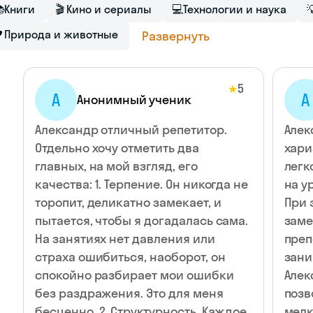

Книги
🎬
Кино и сериалы
💻
Технологии и наука


Природа и животные
Развернуть
5
★
А
А
Анонимный ученик
Александр отличный репетитор.
Алек
Отдельно хочу отметить два
хари
главных, на мой взгляд, его
легк
качества: 1. Терпение. Он никогда не
на у
торопит, деликатно замекает, и
При 
пытается, чтобы я догадалась сама.
заме
На занятиях нет давления или
преп
страха ошибиться, наоборот, он
зани
спокойно разбирает мои ошибки
Алек
без раздражения. Это для меня
позв
бесценно. 2. Структурность. Каждое
мелк