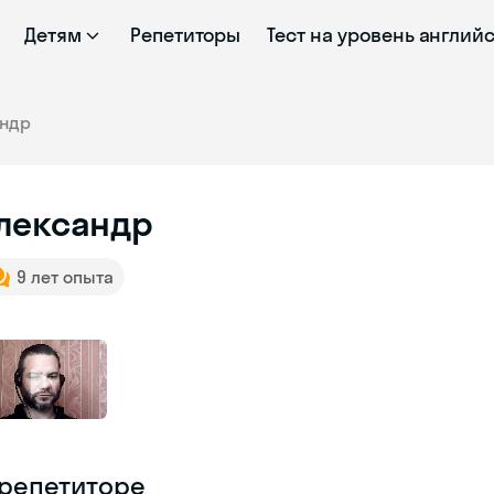
Детям
Репетиторы
Тест на уровень англий
андр
лександр
9 лет опыта
 репетиторе