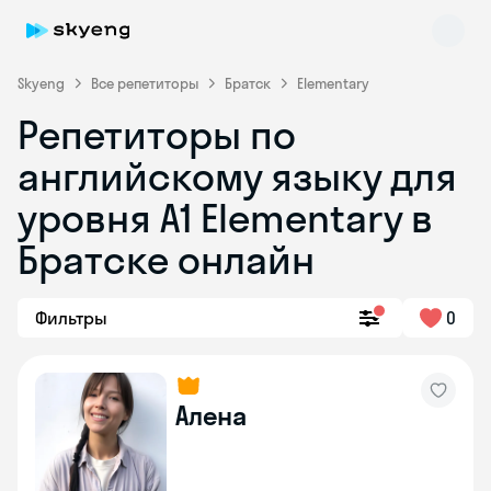
Skyeng
Все репетиторы
Братск
Elementary
Репетиторы по
английскому языку для
уровня A1 Elementary в
Братске онлайн
Skyeng Chat
online
Фильтры
0
Алена