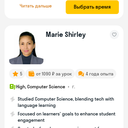
Читать дальше
Выбрать время
Marie Shirley
5
от 1090 ₽ за урок
4 года опыта
•
г.
High, Computer Science
Studied Computer Science, blending tech with
language learning
Focused on learners' goals to enhance student
engagement