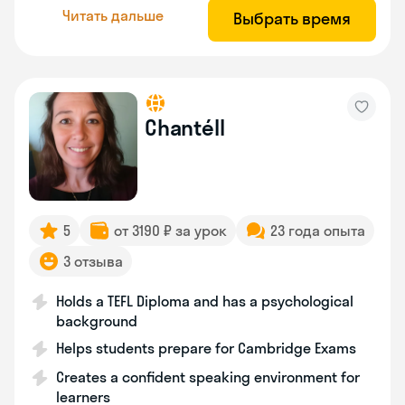
Читать дальше
Выбрать время
Chantéll
5
от 3190 ₽ за урок
23 года опыта
3 отзыва
Holds a TEFL Diploma and has a psychological
background
Helps students prepare for Cambridge Exams
Creates a confident speaking environment for
learners