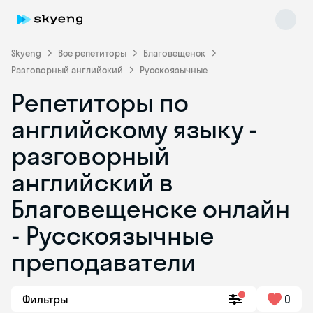
Skyeng
Все репетиторы
Благовещенск
Разговорный английский
Русскоязычные
Репетиторы по
английскому языку -
разговорный
английский в
Skyeng Chat
online
Благовещенске онлайн
- Русскоязычные
преподаватели
Фильтры
0