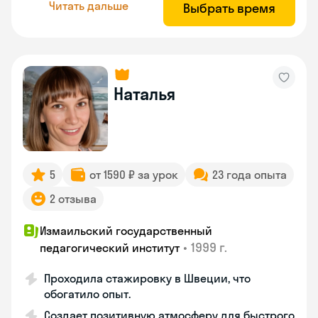
Читать дальше
Выбрать время
Наталья
5
от 1590 ₽ за урок
23 года опыта
2 отзыва
Измаильский государственный
•
1999 г.
педагогический институт
Проходила стажировку в Швеции, что
обогатило опыт.
Создает позитивную атмосферу для быстрого