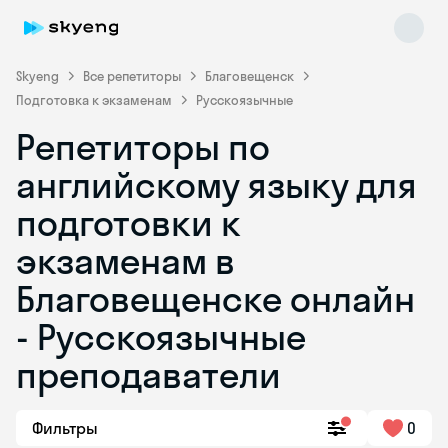
Skyeng
Все репетиторы
Благовещенск
Подготовка к экзаменам
Русскоязычные
Репетиторы по
английскому языку для
подготовки к
экзаменам в
Skyeng Chat
online
Благовещенске онлайн
- Русскоязычные
преподаватели
Фильтры
0