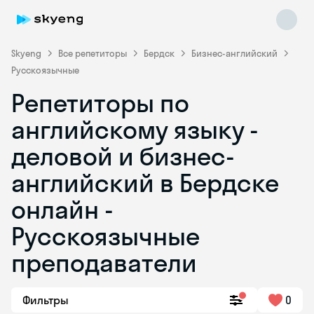
Skyeng
Все репетиторы
Бердск
Бизнес-английский
Русскоязычные
Репетиторы по
английскому языку -
деловой и бизнес-
английский в Бердске
Skyeng Chat
online
онлайн -
Русскоязычные
преподаватели
Фильтры
0