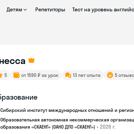
Детям
Репетиторы
Тест на уровень англий
несса
5
от 1590 ₽ за урок
13 лет опыта
5 отзыв
бразование
Сибирский институт международных отношений и регио
Образовательная автономная некоммерческая организац
•
2026 г.
образования «СКАЕНГ» (ОАНО ДПО «СКАЕНГ»)