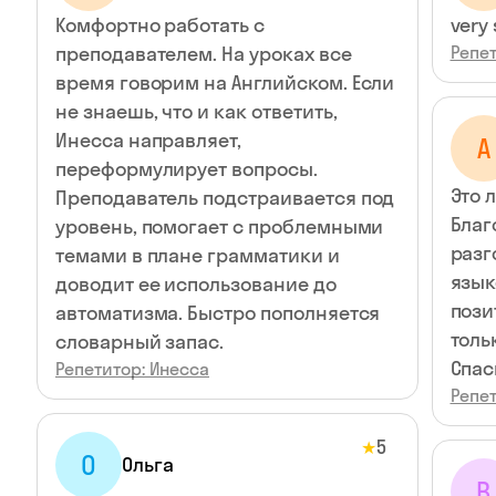
Комфортно работать с
very
преподавателем. На уроках все
Репет
время говорим на Английском. Если
не знаешь, что и как ответить,
Инесса направляет,
А
переформулирует вопросы.
Это 
Преподаватель подстраивается под
Благ
уровень, помогает с проблемными
разг
темами в плане грамматики и
язык
доводит ее использование до
пози
автоматизма. Быстро пополняется
толь
словарный запас.
Спас
Репетитор: Инесса
Репет
5
★
О
Ольга
В