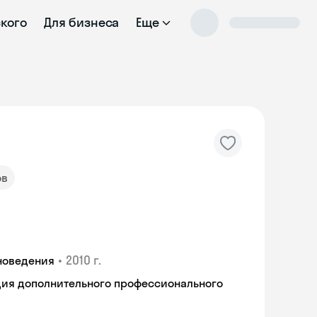
ского
Для бизнеса
Еще
ов
•
2010 г.
новедения
ия дополнительного профессионального