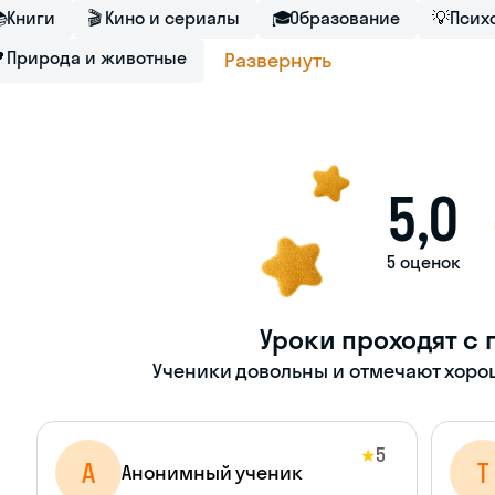

Книги
🎬
Кино и сериалы
🎓
Образование
💡
Псих

Природа и животные
Развернуть
5,0
5 оценок
Уроки проходят с 
Ученики довольны и отмечают хорош
5
★
А
Т
Анонимный ученик