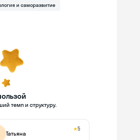
ология и саморазвитие
пользой
ий темп и структуру.
5
★
Татьяна