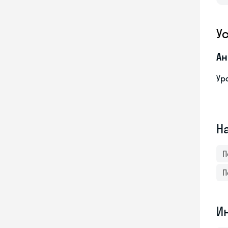
У
Ан
Ур
Н
П
П
И