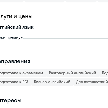
слуги и цены
глийский язык
оки премиум
аправления
одготовка к экзаменам
Разговорный английский
Под
одготовка к ОГЭ
Бизнес-английский
Для путешествий
нтересы