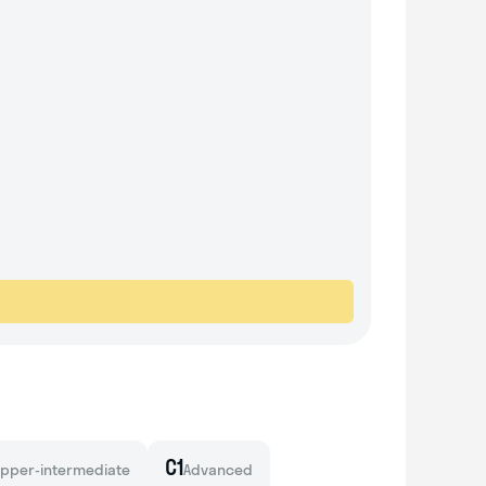
C1
pper-intermediate
Advanced