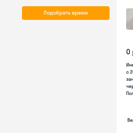
Подобрать время
О
Ин
с 
за
че
По
Ве