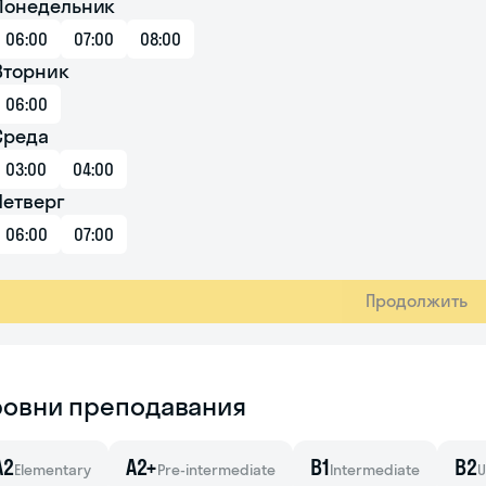
Понедельник
06:00
07:00
08:00
Вторник
06:00
Среда
03:00
04:00
Четверг
06:00
07:00
Продолжить
ровни преподавания
A2
A2+
B1
B2
Elementary
Pre-intermediate
Intermediate
U