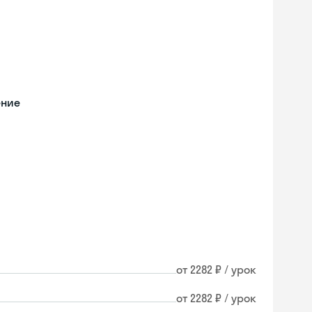
ение
от 2282 ₽ / урок
Skyeng Chat
от 2282 ₽ / урок
online