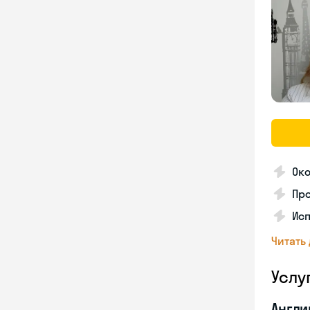
Око
Пр
Ис
Читать
Услу
Англи