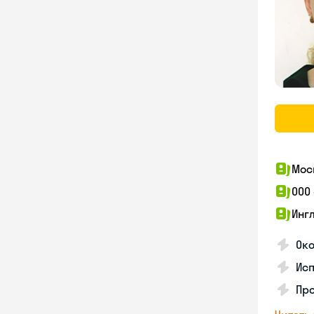
Мос
ООО
Инг
Око
Ис
Пр