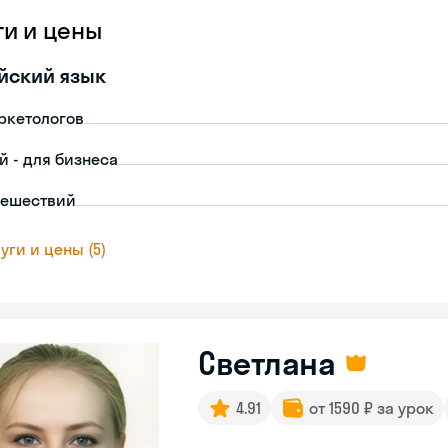
ги и цены
йский язык
ркетологов
й - для бизнеса
тешествий
уги и цены (5)
Светлана
4.91
от 1590 ₽ за урок