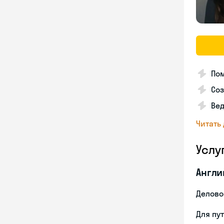
По
Соз
Вед
Читать
Услу
Англи
Делово
Для пу