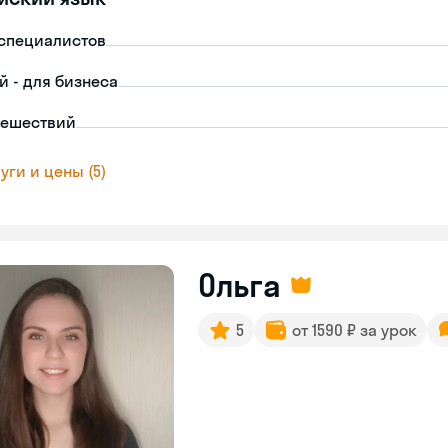
-специалистов
й - для бизнеса
тешествий
уги и цены (5)
Ольга
5
от 1590 ₽ за урок