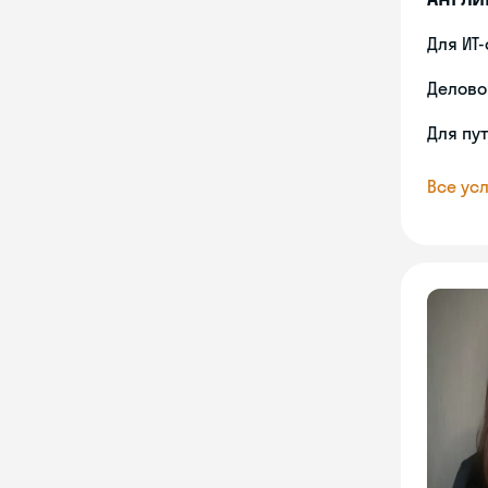
Для ИТ
Делово
Для пу
Все усл