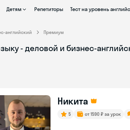
Детям
Репетиторы
Тест на уровень англий
ес-английский
Премиум
зыку - деловой и бизнес-английс
Никита
5
от 1590 ₽ за урок