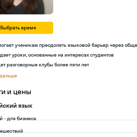
Выбрать время
могает ученикам преодолеть языковой барьер через общ
дает уроки, основанные на интересах студентов
ет разговорные клубы более пяти лет
 дальше
ги и цены
йский язык
й - для бизнеса
тешествий