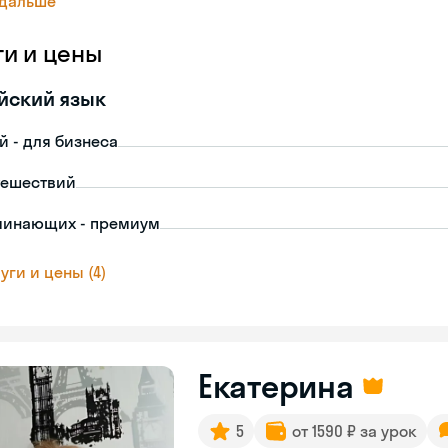
 дальше
ги и цены
йский язык
й - для бизнеса
тешествий
чинающих - премиум
уги и цены (4)
Екатерина
5
от 1590 ₽ за урок