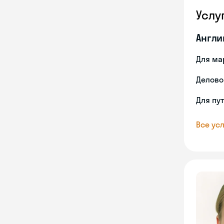
Услу
Англи
Для ма
Делово
Для пу
Все усл