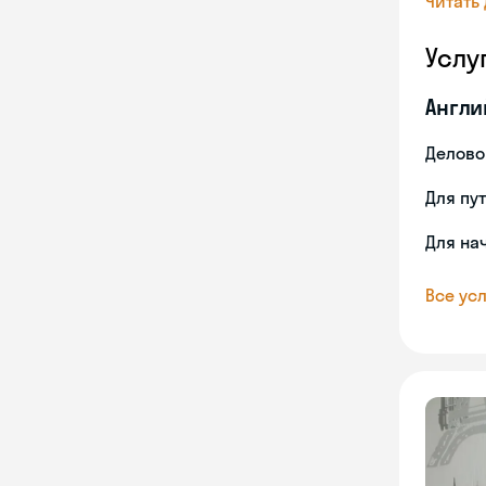
Читать
Услу
Англи
Делово
Для пу
Для на
Все усл