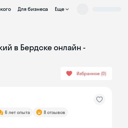
ского
Для бизнеса
Еще
кий в Бердске онлайн -
Избранное
0
6 лет опыта
8 отзывов