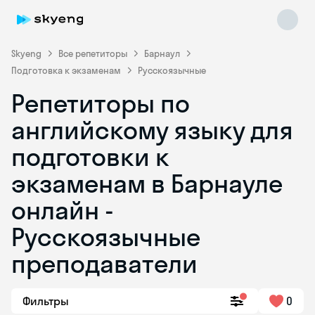
Skyeng
Все репетиторы
Барнаул
Подготовка к экзаменам
Русскоязычные
Репетиторы по
английскому языку для
подготовки к
экзаменам в Барнауле
Skyeng Chat
online
онлайн -
Русскоязычные
преподаватели
Фильтры
0