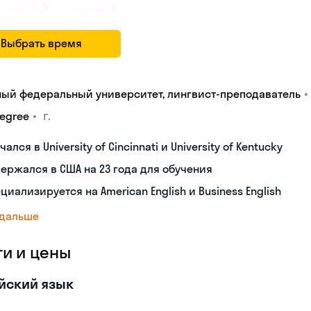
Выбрать время
•
ый федеральный университет, лингвист-преподаватель
•
г.
degree
чался в University of Cincinnati и University of Kentucky
ержался в США на 23 года для обучения
циализируется на American English и Business English
 дальше
ги и цены
йский язык