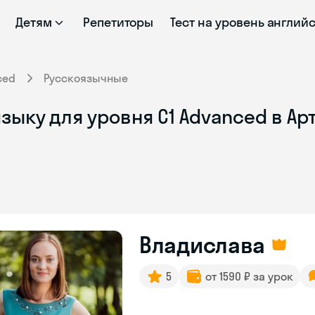
Детям
Репетиторы
Тест на уровень англий
ced
Русскоязычные
зыку для уровня C1 Advanced в А
Владислава
5
от 1590 ₽ за урок