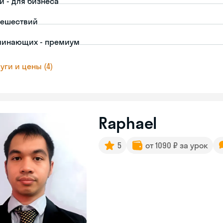
й - для бизнеса
тешествий
чинающих - премиум
уги и цены (4)
Raphael
5
от 1090 ₽ за урок