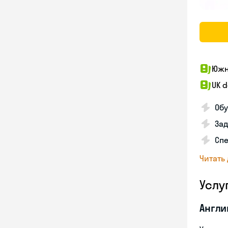
Южн
UK 
Обу
Зад
Спе
Читать
Услу
Англи