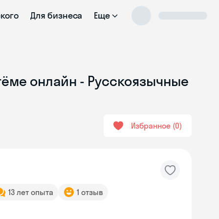
ского
Для бизнеса
Еще
ртёме онлайн - Русскоязычные
Избранное
0
13 лет опыта
1 отзыв