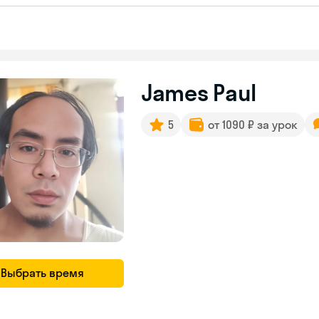
James Paul
5
от 1090 ₽ за урок
Выбрать время