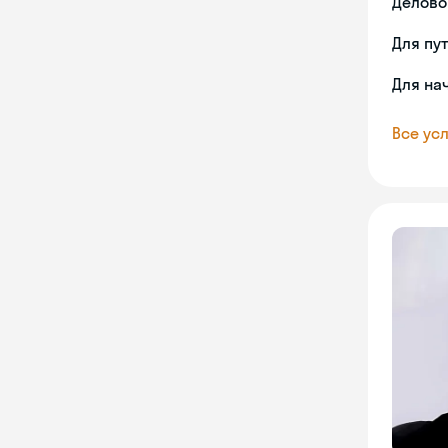
Делово
Для пу
Для на
Все усл