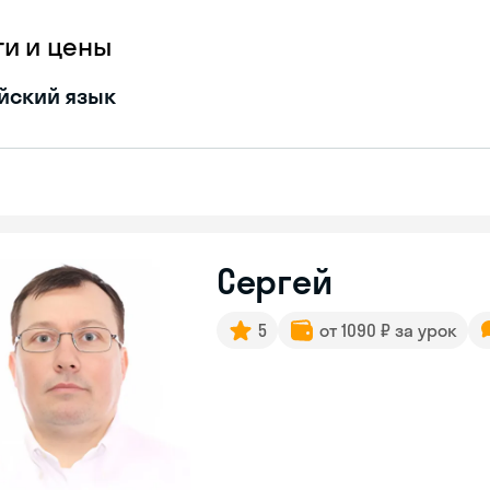
ги и цены
йский язык
Сергей
5
от 1090 ₽ за урок