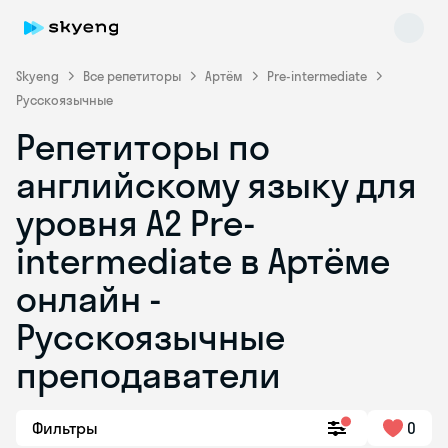
Skyeng
Все репетиторы
Артём
Pre-intermediate
Русскоязычные
Репетиторы по
английскому языку для
уровня A2 Pre-
intermediate в Артёме
Skyeng Chat
online
онлайн -
Русскоязычные
преподаватели
Фильтры
0