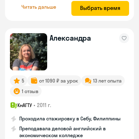
Читать дальше
Выбрать время
Александра
5
от 1090 ₽ за урок
13 лет опыта
1 отзыв
•
2011 г.
КнАГТУ
Проходила стажировку в Себу, Филиппины
Преподавала деловой английский в
экономическом колледже