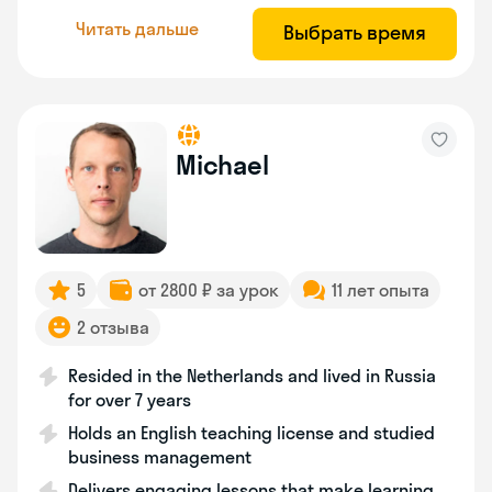
Читать дальше
Выбрать время
Michael
5
от 2800 ₽ за урок
11 лет опыта
2 отзыва
Resided in the Netherlands and lived in Russia
for over 7 years
Holds an English teaching license and studied
business management
Delivers engaging lessons that make learning