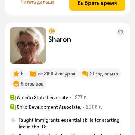
Читать дальше
Выбрать время
Sharon
5
от 3190 ₽ за урок
21 год опыта
5 отзывов
•
1977 г.
Wichita State University
•
2006 г.
Child Development Associate.
Taught immigrants essential skills for starting
life in the U.S.