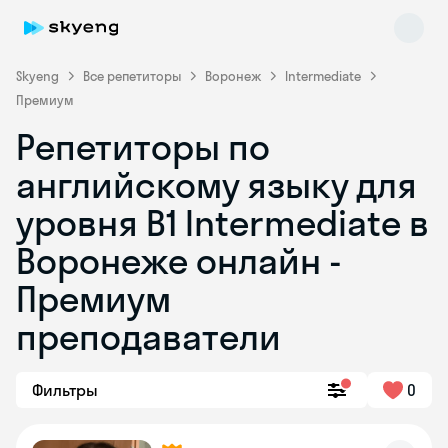
Skyeng
Все репетиторы
Воронеж
Intermediate
Премиум
Репетиторы по
английскому языку для
уровня B1 Intermediate в
Воронеже онлайн -
Skyeng Chat
online
Премиум
преподаватели
Фильтры
0