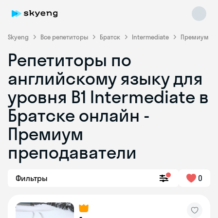
Skyeng
Все репетиторы
Братск
Intermediate
Премиум
Репетиторы по
английскому языку для
уровня B1 Intermediate в
Братске онлайн -
Премиум
Skyeng Chat
online
преподаватели
Фильтры
0