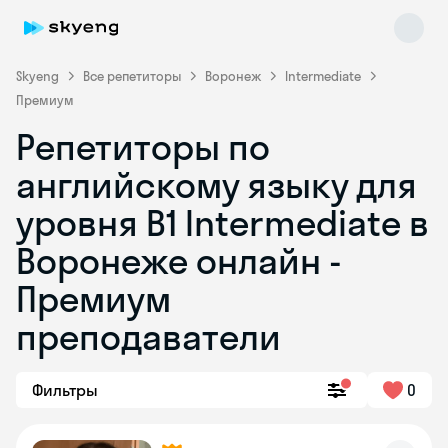
Skyeng
Все репетиторы
Воронеж
Intermediate
Премиум
Репетиторы по
английскому языку для
уровня B1 Intermediate в
Воронеже онлайн -
Skyeng Chat
online
Премиум
преподаватели
Фильтры
0