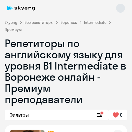
Skyeng
Все репетиторы
Воронеж
Intermediate
Премиум
Репетиторы по
английскому языку для
уровня B1 Intermediate в
Воронеже онлайн -
Skyeng Chat
online
Премиум
преподаватели
Фильтры
0