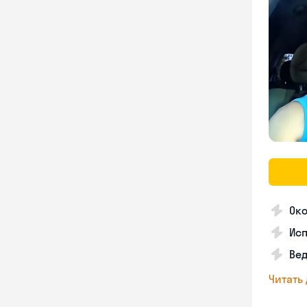
Око
Ис
Вед
Читать