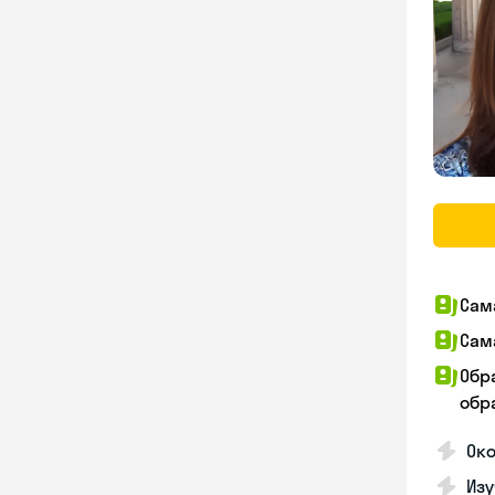
Сам
Сам
Обр
обра
Око
Изу