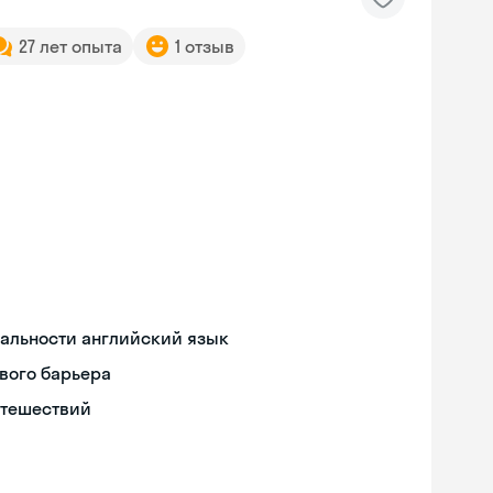
27 лет опыта
1 отзыв
иальности английский язык
вого барьера
утешествий
Skyeng Chat
online