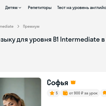
Детям
Репетиторы
Тест на уровень англий
rmediate
Премиум
зыку для уровня B1 Intermediate 
Софья
5
от 900 ₽ за урок