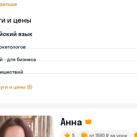
 дальше
ги и цены
йский язык
ркетологов
й - для бизнеса
тешествий
уги и цены (5)
Анна
5
от 1590 ₽ за урок