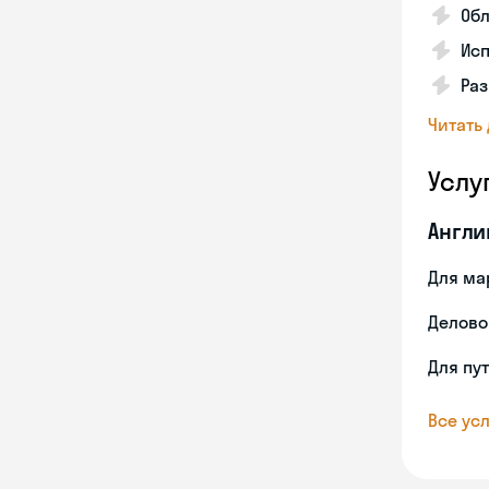
Об
Исп
Ра
Читать
Услу
Англи
Для ма
Делово
Для пу
Все усл