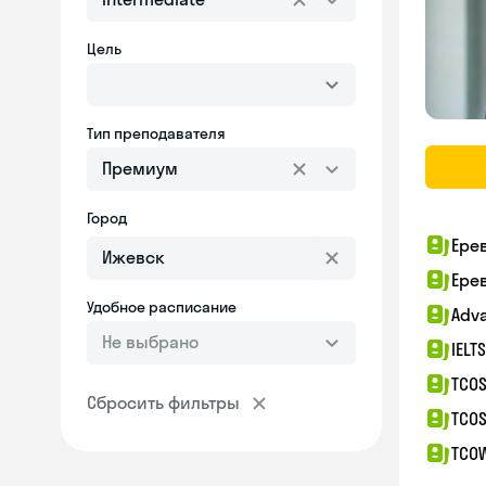
Цель
Тип преподавателя
Премиум
Город
Ере
Ере
Удобное расписание
Adv
Не выбрано
IELT
TCOS
Сбросить фильтры
TCOS
TCO