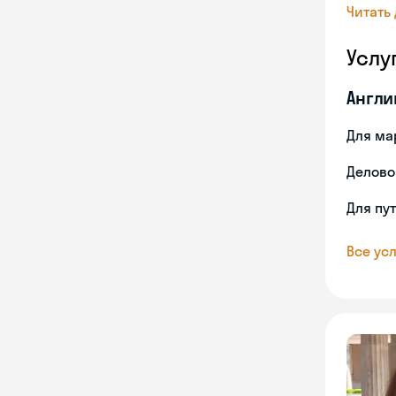
Читать
Услу
Англи
Для ма
Делово
Для пу
Все усл