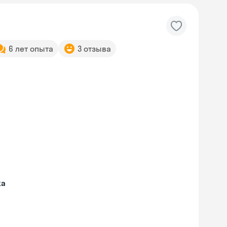
6 лет опыта
3 отзыва
жа