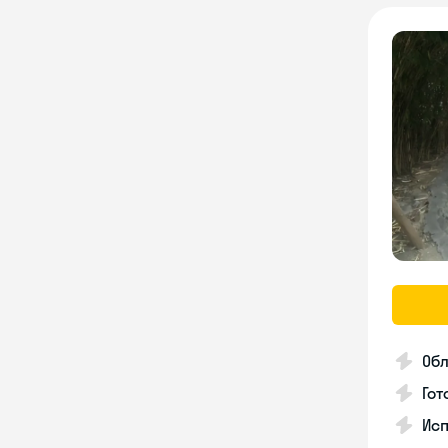
Об
Гот
Исп