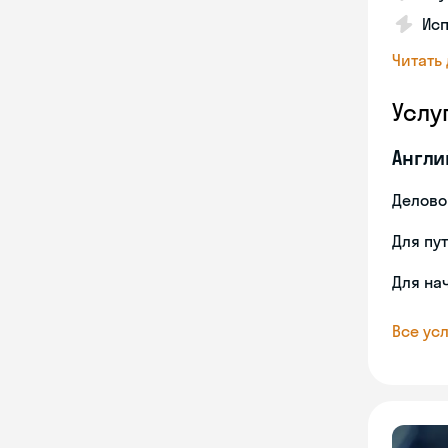
Исп
Читать
Услу
Англи
Делово
Для пу
Для на
Все усл