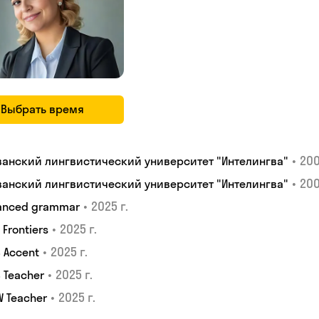
Выбрать время
•
200
ванский лингвистический университет "Интелингва"
•
200
ванский лингвистический университет "Интелингва"
•
2025 г.
anced grammar
•
2025 г.
S Frontiers
•
2025 г.
 Accent
•
2025 г.
 Teacher
•
2025 г.
W Teacher