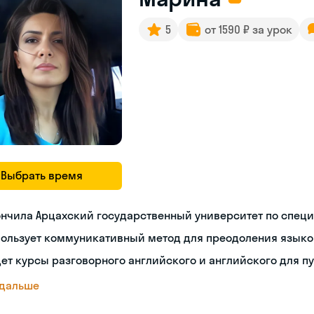
5
от 1590 ₽ за урок
Выбрать время
нчила Арцахский государственный университет по спец
пользует коммуникативный метод для преодоления языко
ет курсы разговорного английского и английского для п
 дальше