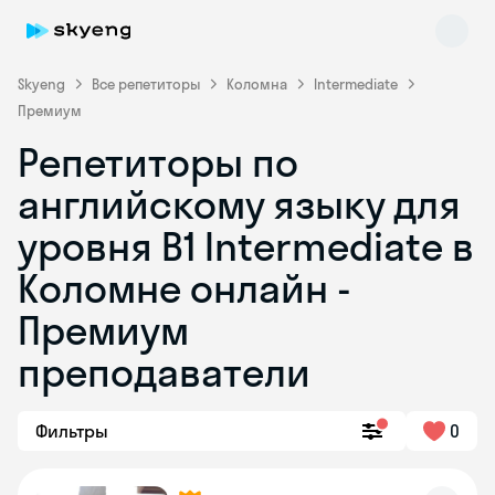
Skyeng
Все репетиторы
Коломна
Intermediate
Премиум
Репетиторы по
английскому языку для
уровня B1 Intermediate в
Коломне онлайн -
Skyeng Chat
online
Премиум
преподаватели
Фильтры
0