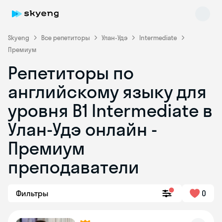
Skyeng
Все репетиторы
Улан-Удэ
Intermediate
Премиум
Репетиторы по
английскому языку для
уровня B1 Intermediate в
Улан-Удэ онлайн -
Skyeng Chat
online
Премиум
преподаватели
Фильтры
0