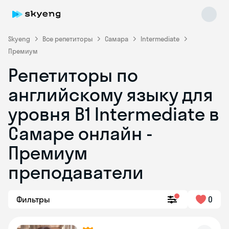
Skyeng
Все репетиторы
Самара
Intermediate
Премиум
Репетиторы по
английскому языку для
уровня B1 Intermediate в
Самаре онлайн -
Skyeng Chat
online
Премиум
преподаватели
Фильтры
0