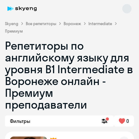
Skyeng
Все репетиторы
Воронеж
Intermediate
Премиум
Репетиторы по
английскому языку для
уровня B1 Intermediate в
Воронеже онлайн -
Skyeng Chat
online
Премиум
преподаватели
Фильтры
0