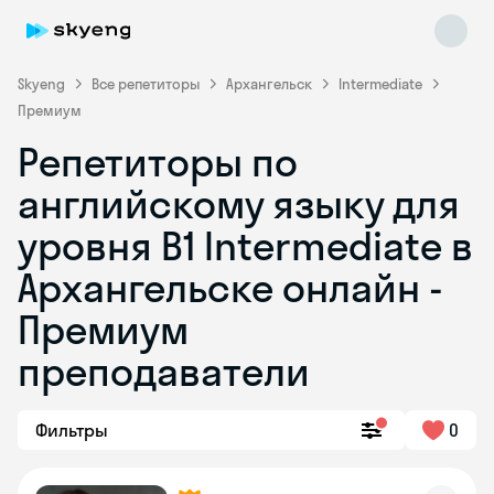
Skyeng
Все репетиторы
Архангельск
Intermediate
Премиум
Репетиторы по
английскому языку для
уровня B1 Intermediate в
Архангельске онлайн -
Skyeng Chat
online
Премиум
преподаватели
Фильтры
0