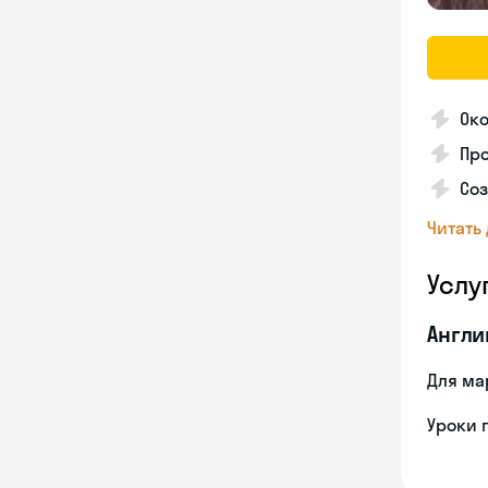
Ок
Про
Со
Читать
Услу
Англи
Для ма
Уроки 