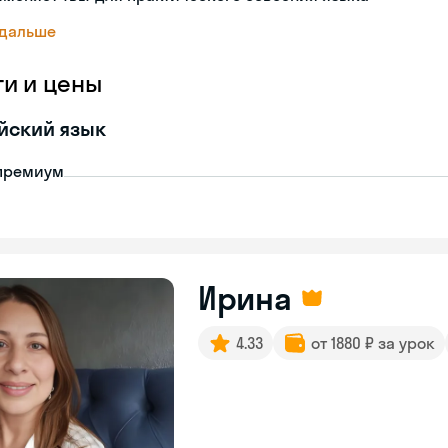
 дальше
ги и цены
йский язык
премиум
Ирина
4.33
от 1880 ₽ за урок