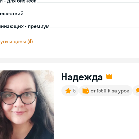
й - для бизнеса
тешествий
чинающих - премиум
уги и цены (4)
Надежда
5
от 1590 ₽ за урок