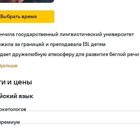
Выбрать время
ончила государственный лингвистический университет
жила за границей и преподавала ESL детям
здает дружелюбную атмосферу для развития беглой речи
 дальше
ги и цены
йский язык
ркетологов
премиум