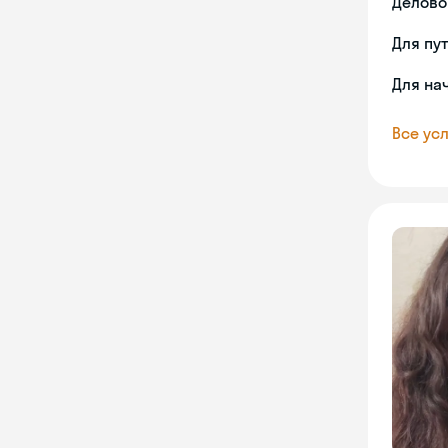
Делово
Для пу
Для на
Все усл