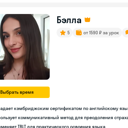
Бэлла
5
от 1590 ₽ за урок
Выбрать время
ладает кэмбриджским сертификатом по английскому язы
ользует коммуникативный метод для преодоления страха
меняет TBLT для практического освоения языка