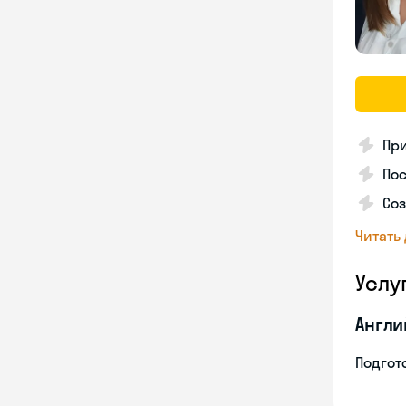
Пр
Пос
Со
Читать
Услу
Англи
Подгото