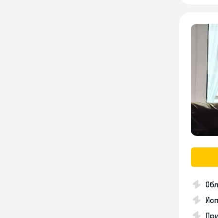
Об
Исп
При