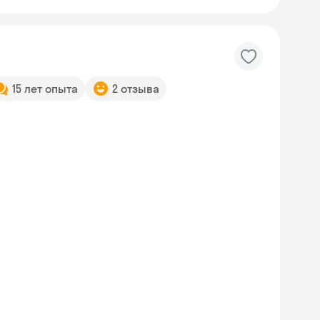
15 лет опыта
2 отзыва
Skyeng Chat
online