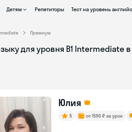
Детям
Репетиторы
Тест на уровень англий
rmediate
Премиум
зыку для уровня B1 Intermediate 
Юлия
5
от 1590 ₽ за урок