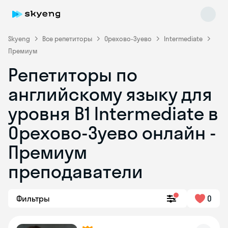
Skyeng
Все репетиторы
Орехово-Зуево
Intermediate
Премиум
Репетиторы по
английскому языку для
уровня B1 Intermediate в
Орехово-Зуево онлайн -
Skyeng Chat
online
Премиум
преподаватели
Фильтры
0