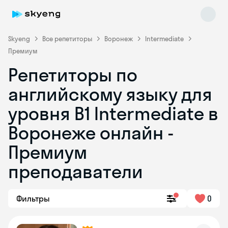
Skyeng
Все репетиторы
Воронеж
Intermediate
Премиум
Репетиторы по
английскому языку для
уровня B1 Intermediate в
Воронеже онлайн -
Skyeng Chat
online
Премиум
преподаватели
Фильтры
0