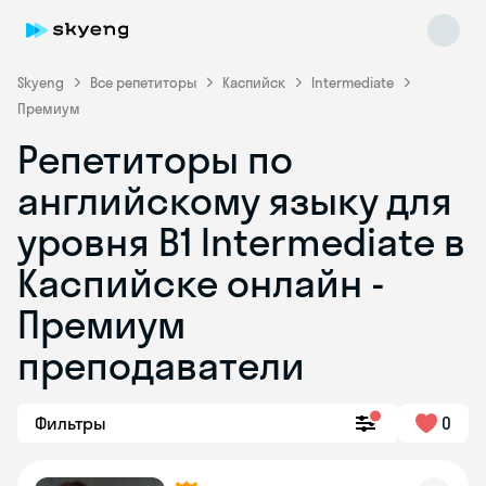
Skyeng
Все репетиторы
Каспийск
Intermediate
Премиум
Репетиторы по
английскому языку для
уровня B1 Intermediate в
Каспийске онлайн -
Skyeng Chat
online
Премиум
преподаватели
Фильтры
0