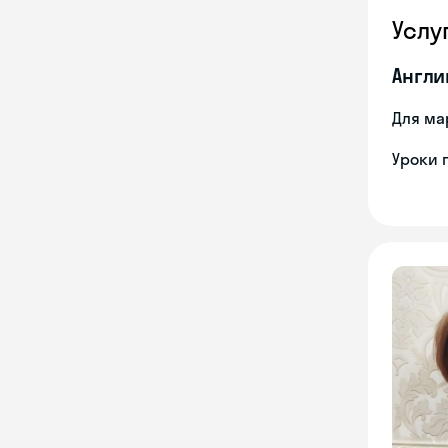
Услу
Англи
Для ма
Уроки 