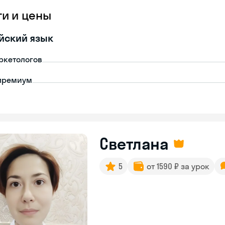
ги и цены
йский язык
ркетологов
премиум
Светлана
5
от 1590 ₽ за урок