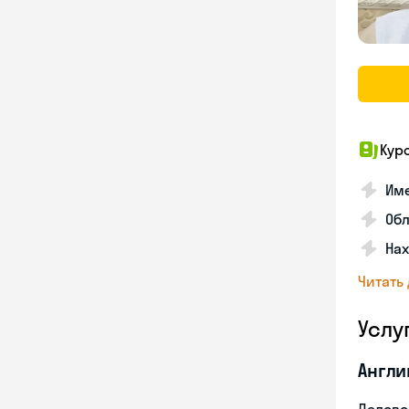
Кур
Име
Об
На
Читать
Услу
Англи