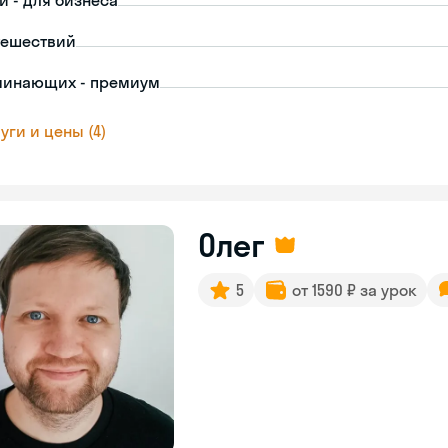
й - для бизнеса
тешествий
чинающих - премиум
уги и цены (4)
Олег
5
от 1590 ₽ за урок