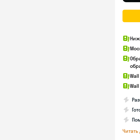
Ниж
Мос
Обр
обра
Wall
Wall
Раз
Гот
По
Читать