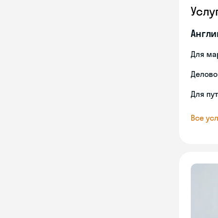
Услу
Англи
Для ма
Делово
Для пу
Все усл