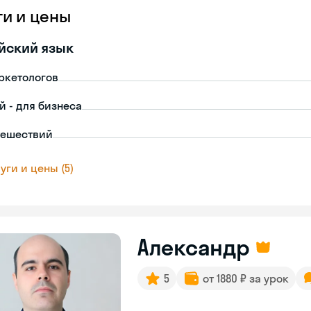
ги и цены
йский язык
ркетологов
й - для бизнеса
тешествий
уги и цены (5)
Александр
5
от 1880 ₽ за урок