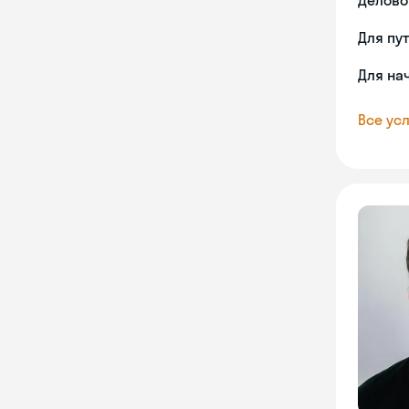
Делово
Для пу
Для на
Все усл