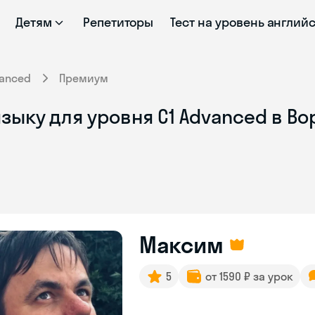
Детям
Репетиторы
Тест на уровень англий
anced
Премиум
зыку для уровня C1 Advanced в В
Максим
5
от 1590 ₽ за урок