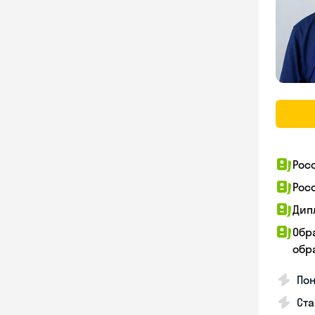
Рос
Рос
Дип
Обр
обра
Пон
Ста