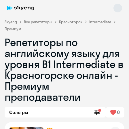
Skyeng
Все репетиторы
Красногорск
Intermediate
Премиум
Репетиторы по
английскому языку для
уровня B1 Intermediate в
Красногорске онлайн -
Skyeng Chat
online
Премиум
преподаватели
Фильтры
0