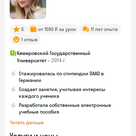
5
от 1590 ₽ за урок
11 лет опыта
1 отзыв
Кемеровский Государственный
•
2014 г.
Университет
Стажировалась по стипендии DAAD в
Германии
Создает занятия, учитывая интересы
каждого ученика
Разработала собственные электронные
учебные пособия
Читать дальше
Услуги и цены